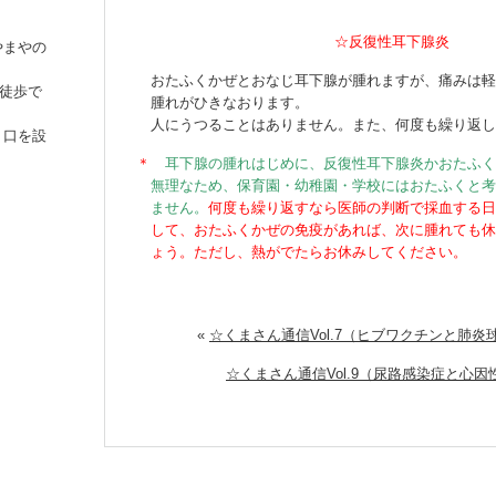
☆反復性耳下腺炎
やまやの
おたふくかぜとおなじ耳下腺が腫れますが、痛みは軽
、徒歩で
腫れがひきなおります。
人にうつることはありません。また、何度も繰り返し
り口を設
＊
耳下腺の腫れはじめに、反復性耳下腺炎かおたふく
無理なため、保育園・幼稚園・学校にはおたふくと考
ません。
何度も繰り返すなら医師の判断で採血する日
して、おたふくかぜの免疫があれば、次に腫れても休
ょう。ただし、熱がでたらお休みしてください。
«
☆くまさん通信Vol.7（ヒブワクチンと肺炎
☆くまさん通信Vol.9（尿路感染症と心因