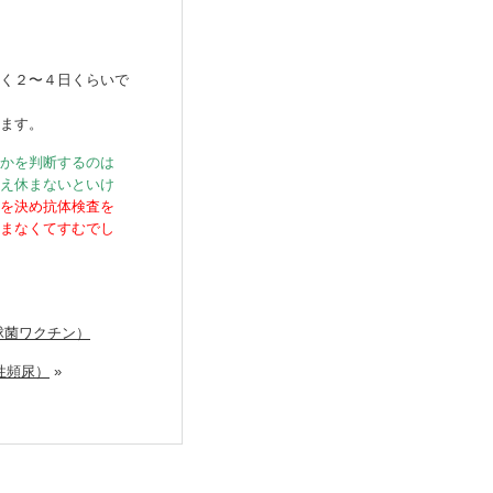
く２〜４日くらいで
ます。
かを判断するのは
え休まないといけ
を決め抗体検査を
まなくてすむでし
球菌ワクチン）
性頻尿）
»