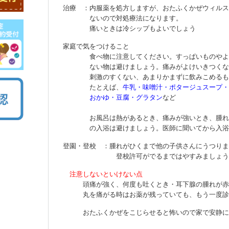
治療 ：内服薬を処方しますが、おたふくかぜウィルス
ないので対処療法になります。
痛いときは冷シップもよいでしょう
家庭で気をつけること
食べ物に注意してください。すっぱいものやよく
ない物は避けましょう。痛みがよけいきつくな
刺激のすくない、あまりかまずに飲みこめるもの
たとえば、
牛乳・味噌汁・ポタージュスープ・
おかゆ・豆腐・グラタン
など
お風呂は熱があるとき、痛みが強いとき、腫れ
の入浴は避けましょう。医師に聞いてから入浴
登園・登校 ：腫れがひくまで他の子供さんにうつりま
登校許可がでるまではやすみましょう
注意しないといけない点
頭痛が強く、何度も吐くとき・耳下腺の腫れが赤
丸を痛がる時はお薬が残っていても、もう一度診
おたふくかぜをこじらせると怖いので家で安静にし