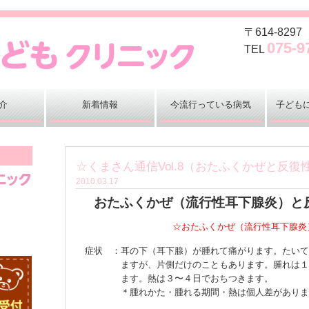
〒614-82
075-9
TEL
介
新着情報
今流行っている病気
子ども
☆くまさん通信Vol.8（おたふくかぜと反復
2010.03.17
おたふくかぜ（流行性耳下腺炎）と
☆おたふくかぜ（流行性耳下腺炎
症状 ：耳の下（耳下腺）が腫れて痛がります。たいて
ますが、片側だけのこともあります。腫れは１〜
ます。熱は３〜４日でおちつきます。
＊腫れかた・腫れる期間・熱は個人差がありま