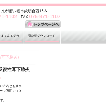
97 京都府八幡市欽明台西15-6
71-1102
075-971-1107
FAX
によくある症例
問診票ダウンロード
性耳下腺炎）
反復性耳下腺炎
）
い左右とも腫れ
２週間でひき
す。