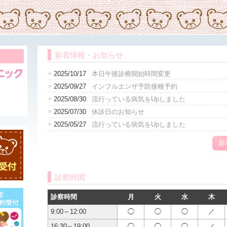
新着情報・お知らせ
2025/10/17
本日午後診療開始時間変更
2025/09/27
インフルエンザ予防接種予約
2025/08/30
流行っている病気をUpしました
2025/07/30
休診日のお知らせ
2025/05/27
流行っている病気をUpしました
新
診察時間
診察時間
月
火
水
木
9:00～12:00
◯
◯
◯
／
16:30～19:00
◯
◯
◯
／