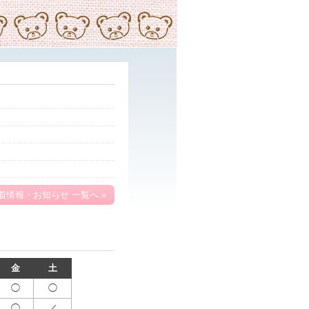
着情報・お知らせ 一覧へ »
金
土
◯
◯
◯
／