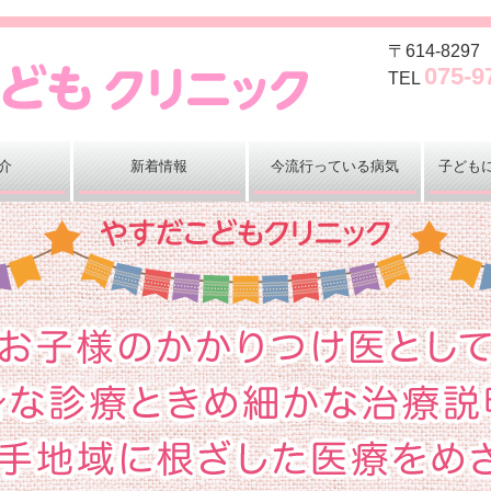
〒614-82
075-9
TEL
介
新着情報
今流行っている病気
子ども