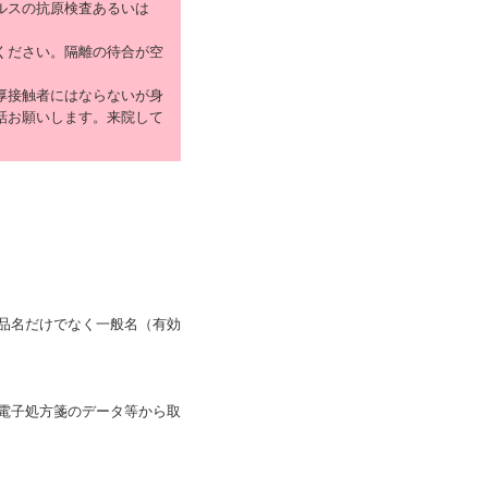
ルスの抗原検査あるいは
ください。隔離の待合が空
厚接触者にはならないが身
話お願いします。来院して
品名だけでなく一般名（有効
電子処方箋のデータ等から取