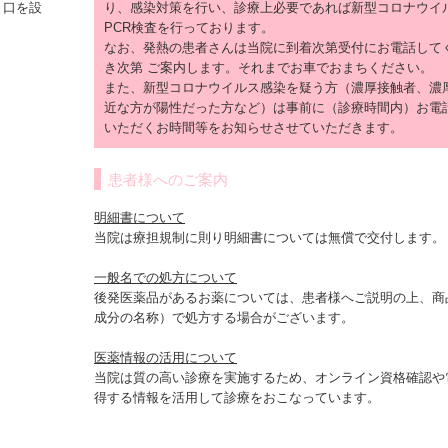
り、感染対策を行い、診療上必要であれば新型コロナウイ
り口を設
PCR検査を行っております。
なお、発熱の患者さんは当院に到着次第受付にお電話して
き次第 ご案内します。それまでお車でおまちください。
また、新型コロナウイルス感染を疑う方（濃厚接触者、濃
近な方が陽性だった方など）は事前に（診療時間内）お電
いただくお時間等をお知らせさせていただきます。
患者様へのご案内
明細書について
当院は療担規制に則り明細書については無償で交付します。
一般名での処方について
後発医薬品があるお薬については、患者様へご説明の上、商
成分の名称）で処方する場合がございます。
医薬情報の活用について
当院は質の高い診療を実施するため、オンライン資格確認や
得する情報を活用して診療をおこなっています。