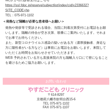
WEB からの診察受付はこちら
https://ssl.fdoc.jp/reserve/subjectlist/index/cid/x2336632?
SITE_CODE=hp
TEL：075-971-1102
＜発熱など隔離が必要な患者様へお願い＞
発熱や発疹等で受診される場合、当院に到着次第受付にお電話をお願
いします。隔離の待合が空き次第、順番にご案内いたします。それま
でお車でお待ちください。
また、新型コロナウイルス感染の疑いがある方（濃厚接触者、身近な
方に陽性者がいる方など）は事前にお電話をお願いします。来院して
いただくお時間をお知らせさせていただきます。
WEB 予約されている方も直接来院の方も隔離入り口にて密になること
を避けるためご協力お願いします。
お問い合わせ
〒614-8297
京都府八幡市欽明台西15-6
TEL 075-971-1102
FAX 075-971-1107