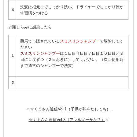
洗髪は根元までしっかり洗い、ドライヤーでしっかり乾か
4
す習慣をつける
☆頭しらみに感染したら
薬局で市販されている
スミスリンシャンプー
で駆除してく
ださい
スミスリンシャンプー
は１日目４日目７日目１０日目と３
1
日に１度ずつ（２日おきに）してください。（次回使用時
まで通常のシャンプーで洗髪）
2
«
☆くまさん通信Vol.1（子供が熱をだしても）
☆くまさん通信Vol.3（アレルギーかな？）
»