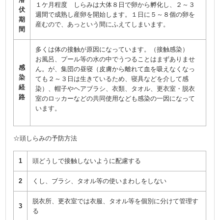
１ケ月程度 しらみは大体８日で卵から孵化し、２～３
伏
週間で成熟し産卵を開始します。１日に５～８個の卵を
期
産むので、あっという間にふえてしまいます。
間
多くは体の接触が原因になっています。（接触感染）
お風呂、プール等の水の中でうつることはまずありませ
感
ん。が、集団の昼寝（皮膚から離れて血を吸えなくなっ
染
ても２～３日は生きているため、寝具などを介して感
経
染）、帽子やヘアブラシ、衣類、タオル、更衣室・脱衣
路
室のロッカーなどの共同使用なども感染の一因になって
います。
☆頭しらみの予防方法
1
頭どうしで接触しないように配慮する
2
くし、ブラシ、タオル等の使いまわしをしない
脱衣所、更衣室では衣服、タオル等を個別に分けて管理す
3
る