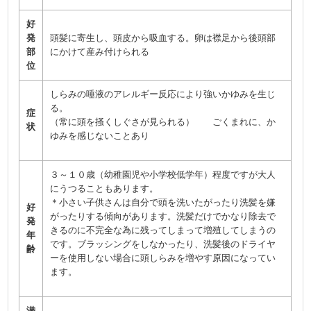
好
発
頭髪に寄生し、頭皮から吸血する。卵は襟足から後頭部
部
にかけて産み付けられる
位
しらみの唾液のアレルギー反応により強いかゆみを生じ
る。
症
（常に頭を掻くしぐさが見られる） ごくまれに、か
状
ゆみを感じないことあり
３～１０歳（幼稚園児や小学校低学年）程度ですが大人
にうつることもあります。
＊小さい子供さんは自分で頭を洗いたがったり洗髪を嫌
好
がったりする傾向があります。洗髪だけでかなり除去で
発
きるのに不完全な為に残ってしまって増殖してしまうの
年
です。ブラッシングをしなかったり、洗髪後のドライヤ
齢
ーを使用しない場合に頭しらみを増やす原因になってい
ます。
潜