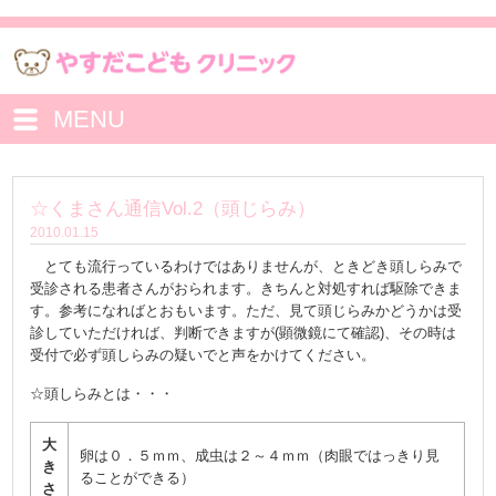
MENU
☆くまさん通信Vol.2（頭じらみ）
2010.01.15
とても流行っているわけではありませんが、ときどき頭しらみで
受診される患者さんがおられます。きちんと対処すれば駆除できま
す。参考になればとおもいます。ただ、見て頭じらみかどうかは受
診していただければ、判断できますが(顕微鏡にて確認)、その時は
受付で必ず頭しらみの疑いでと声をかけてください。
☆頭しらみとは・・・
大
卵は０．５ｍｍ、成虫は２～４ｍｍ（肉眼ではっきり見
き
ることができる）
さ